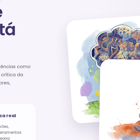
e
tá
dências como
 crítica da
ores,
ica real
sões,
ferramentas
eoria.