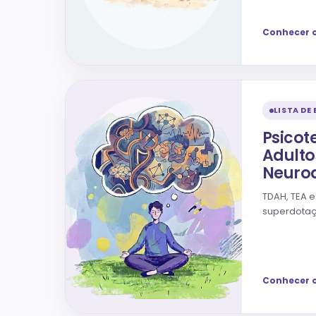
Conhecer 
LISTA DE
Psicot
Adulto
Neurod
TDAH, TEA e
superdotaçã
Conhecer o