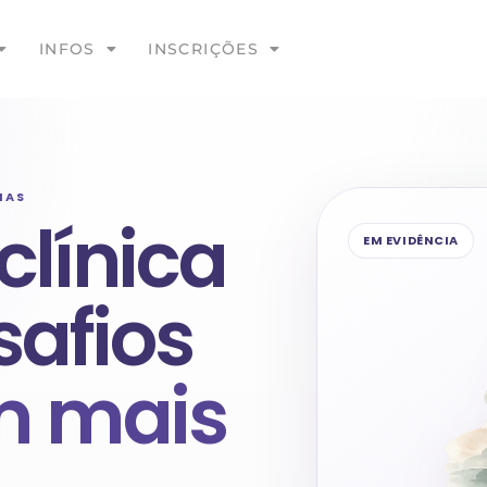
INFOS
INSCRIÇÕES
IAS
línica
EM EVIDÊNCIA
safios
m mais