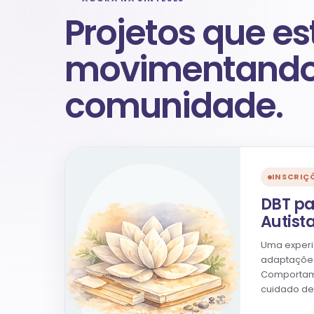
Projetos que es
movimentando
comunidade.
INSCRIÇ
DBT pa
Autist
Uma experi
adaptações
Comportame
cuidado de 