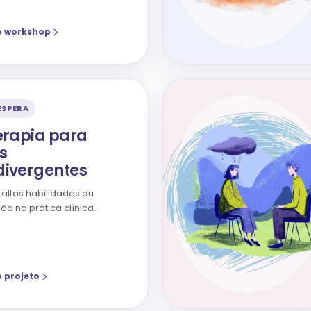
o workshop
 ESPERA
erapia para
s
ivergentes
 altas habilidades ou
o na prática clínica.
 projeto