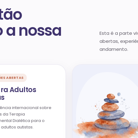
tão
 a nossa
Esta é a parte v
abertas, experi
andamento.
ÕES ABERTAS
ra Adultos
as
ência internacional sobre
 da Terapia
ntal Dialética para o
adultos autistas.